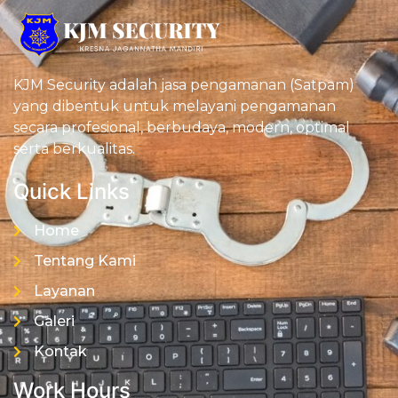
KJM Security adalah jasa pengamanan (Satpam)
yang dibentuk untuk melayani pengamanan
secara profesional, berbudaya, modern, optimal
serta berkualitas.
Quick Links
Home
Tentang Kami
Layanan
Galeri
Kontak
Work Hours