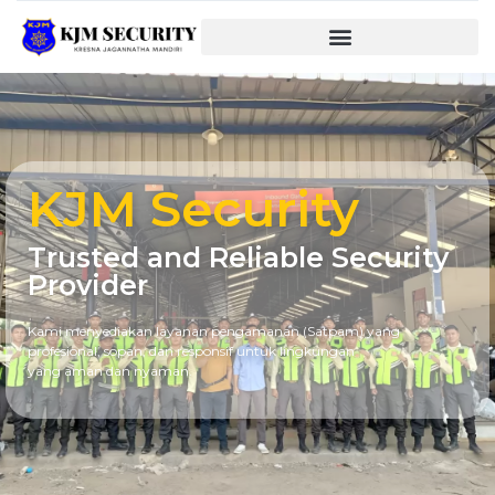
KJM Security
Trusted and Reliable Security
Provider
Kami menyediakan layanan pengamanan (Satpam) yang
profesional, sopan, dan responsif untuk lingkungan
yang aman dan nyaman.